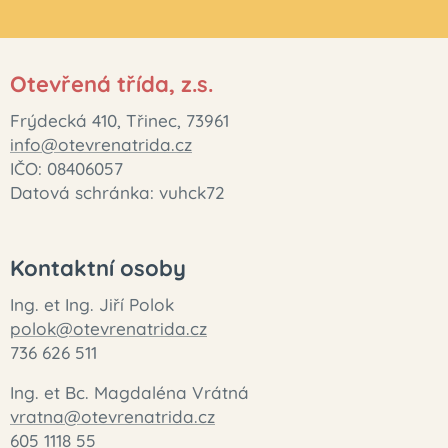
Otevřená třída, z.s.
Frýdecká 410, Třinec, 73961
info@otevrenatrida.cz
IČO: 08406057
Datová schránka: vuhck72
Kontaktní osoby
Ing. et Ing. Jiří Polok
polok@otevrenatrida.cz
736 626 511
Ing. et Bc. Magdaléna Vrátná
vratna@otevrenatrida.cz
605 1118 55