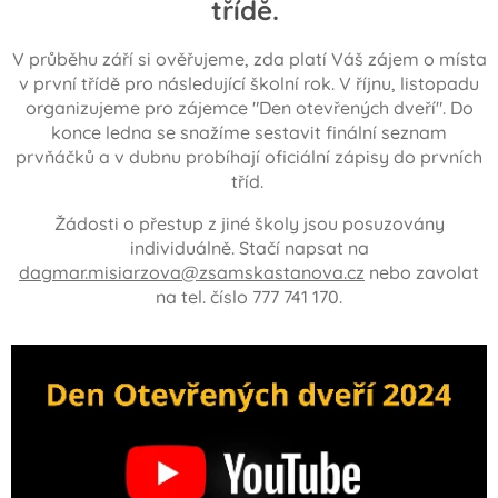
třídě.
V průběhu září si ověřujeme, zda platí Váš zájem o místa
v první třídě pro následující školní rok. V říjnu, listopadu
organizujeme pro zájemce "Den otevřených dveří". Do
konce ledna se snažíme sestavit finální seznam
prvňáčků a v dubnu probíhají oficiální zápisy do prvních
tříd.
Žádosti o přestup z jiné školy jsou posuzovány
individuálně. Stačí napsat na
dagmar.misiarzova@zsamskastanova.cz
nebo zavolat
na tel. číslo 777 741 170.